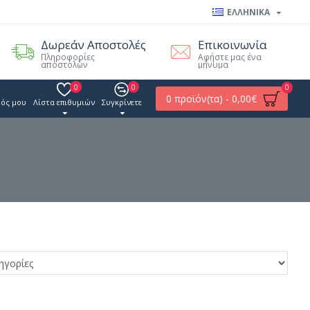
ΕΛΛΗΝΙΚΑ
Δωρεάν Αποστολές
Επικοινωνία
Πληροφορίες
Αφήστε μας ένα
αποστολών
μήνυμα
0
0
0
0 προϊόν(τα) - 0,00€
ός μου
Λίστα επιθυμιών
Συγκρίνετε