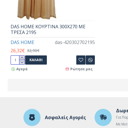
DAS HOME ΚΟΥΡΤΙΝΑ 300Χ270 ΜΕ
ΤΡΕΣΑ 2195
DAS HOME
das-420302702195
26,32€
32,90€
ΚΑΛΆΘΙ
Αγορά
Ρώτησε μας
Δωρε
Ασφαλείς Αγορές
Για Πα
Με Μετ