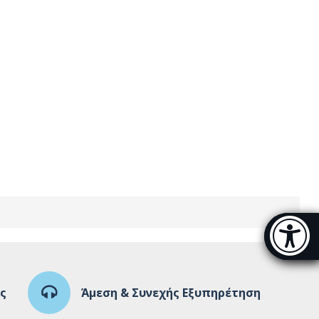
Μπάρα π
[
ς
Άμεση & Συνεχής Εξυπηρέτηση