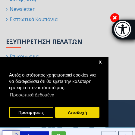
Newsletter
Εκπτωτικά Κουπόνια
Μπάρα π
[
ΕΞΥΠΗΡΈΤΗΣΗ ΠΕΛΑΤΏΝ
Επικοινωνία
X
Επιστροφές
Αυτός ο ιστότοπος χρησιμοποιεί cookies για
Χάρτης Ιστότοπου
να διασφαλίσει ότι θα έχετε την καλύτερη
Κατασκευαστές
εμπειρία στον ιστότοπό μας.
Προσωπικά Δεδομένα
Προτιμήσεις
Aποδοχή