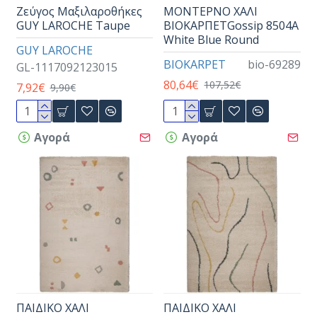
Ζεύγος Μαξιλαροθήκες
ΜΟΝΤΕΡΝΟ ΧΑΛΙ
GUY LAROCHE Taupe
ΒΙΟΚΑΡΠΕΤGossip 8504A
White Blue Round
GUY LAROCHE
BIOKARPET
bio-69289
GL-1117092123015
80,64€
107,52€
7,92€
9,90€
Αγορά
Αγορά
ΠΑΙΔΙΚΟ ΧΑΛΙ
ΠΑΙΔΙΚΟ ΧΑΛΙ