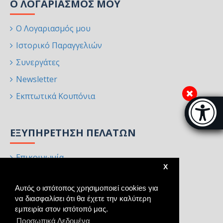
Ο ΛΟΓΑΡΙΑΣΜΌΣ ΜΟΥ
Ο Λογαριασμός μου
Ιστορικό Παραγγελιών
Συνεργάτες
Newsletter
Εκπτωτικά Κουπόνια
Μπάρα π
[
ΕΞΥΠΗΡΈΤΗΣΗ ΠΕΛΑΤΏΝ
Επικοινωνία
X
Επιστροφές
Αυτός ο ιστότοπος χρησιμοποιεί cookies για
Χάρτης Ιστότοπου
να διασφαλίσει ότι θα έχετε την καλύτερη
Κατασκευαστές
εμπειρία στον ιστότοπό μας.
Προσωπικά Δεδομένα