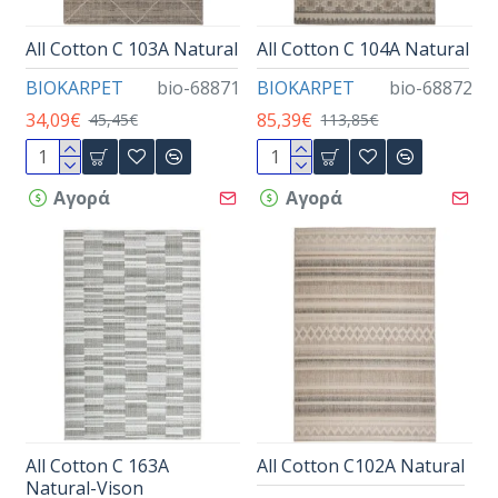
All Cotton C 103A Natural
All Cotton C 104A Natural
BIOKARPET
bio-68871
BIOKARPET
bio-68872
34,09€
85,39€
45,45€
113,85€
Αγορά
Αγορά
All Cotton C 163A
All Cotton C102A Natural
Natural-Vison