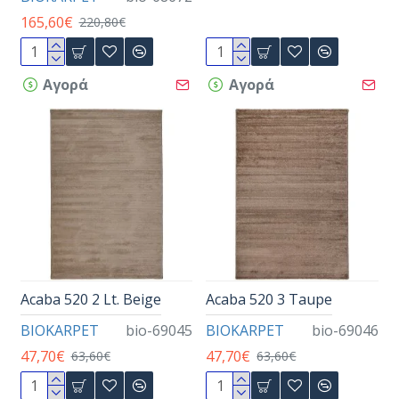
165,60€
220,80€
Αγορά
Αγορά
Acaba 520 2 Lt. Beige
Acaba 520 3 Taupe
BIOKARPET
bio-69045
BIOKARPET
bio-69046
47,70€
47,70€
63,60€
63,60€