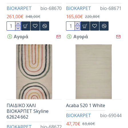
BIOKARPET
bio-68670
BIOKARPET
bio-68671
261,00€
165,60€
348,00€
220,80€
Αγορά
Αγορά
ΠΑΙΔΙΚΟ ΧΑΛΙ
Acaba 520 1 White
ΒΙΟΚΑΡΠΕΤ Skyline
BIOKARPET
bio-69044
62624 662
47,70€
63,60€
BIOKARPET
bio-68672