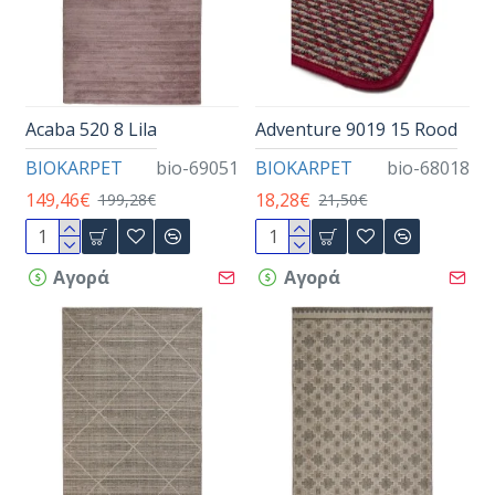
Acaba 520 8 Lila
Adventure 9019 15 Rood
BIOKARPET
bio-69051
BIOKARPET
bio-68018
149,46€
18,28€
199,28€
21,50€
Αγορά
Αγορά