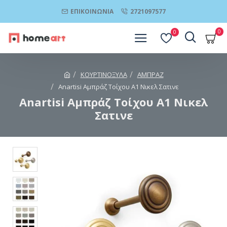
ΕΠΙΚΟΙΝΩΝΊΑ
2721097577
0
0
ΚΟΥΡΤΙΝΟΞΥΛΑ
ΑΜΠΡΑΖ
Anartisi Αμπράζ Τοίχου A1 Νικελ Σατινε
Anartisi Αμπράζ Τοίχου A1 Νικελ
Σατινε