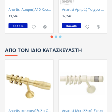
Anartisi Αμπράζ A10 Χρυσο Σατινε
Anartisi Αμπράζ Τοίχου A11 Νικελ Σατινε
13,64€
32,24€
Καλάθι
Καλάθι
ΑΠΟ ΤΟΝ ΙΔΙΟ ΚΑΤΑΣΚΕΥΑΣΤΗ
Anartisi κουρτινόξυλο Origin Φ25 Χρυσο Σατινε
Anartisi Μεταλλικό Σφυρήλατο παιδικό κουρτινόξυλο Livorno MY-02 / γκρι Φ25