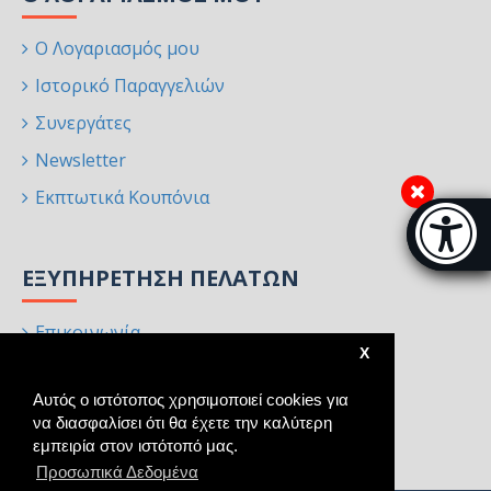
Ο Λογαριασμός μου
Ιστορικό Παραγγελιών
Συνεργάτες
Newsletter
Εκπτωτικά Κουπόνια
Μπάρα π
[
ΕΞΥΠΗΡΈΤΗΣΗ ΠΕΛΑΤΏΝ
Επικοινωνία
X
Επιστροφές
Αυτός ο ιστότοπος χρησιμοποιεί cookies για
Χάρτης Ιστότοπου
να διασφαλίσει ότι θα έχετε την καλύτερη
Κατασκευαστές
εμπειρία στον ιστότοπό μας.
Προσωπικά Δεδομένα