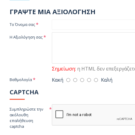
ΓΡΆΨΤΕ ΜΙΑ ΑΞΙΟΛΌΓΗΣΗ
Το Όνομα σας
Η Αξιολόγηση σας
Σημείωση:
η HTML δεν επεξεργάζετα
Κακή
Καλή
Βαθμολογία
CAPTCHA
Συμπληρώστε την
ακόλουθη
επαλήθευση
captcha