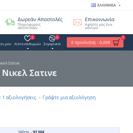
ΕΛΛΗΝΙΚΑ
Δωρεάν Αποστολές
Επικοινωνία
Πληροφορίες
Αφήστε μας ένα
αποστολών
μήνυμα
0
0
0
0 προϊόν(τα) - 0,00€
ός μου
Λίστα επιθυμιών
Συγκρίνετε
ικελ Σατινε
5 Νικελ Σατινε
 1 αξιολογήσεις.
-
Γράψτε μια αξιολόγηση
160cm
-
97,00€