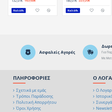
132,01€
163,68€
180,01€
223,20€
Καλάθι
Καλάθι
Δωρε
Ασφαλείς Αγορές
Για Πα
Με Μετ
ΠΛΗΡΟΦΟΡΊΕΣ
Ο ΛΟΓ
Σχετικά με εμάς
Ο Λογαρ
Τρόποι Παράδοσης
Ιστορικ
Πολιτική Απορρήτου
Συνεργά
Όροι Χρήσης
Newslet