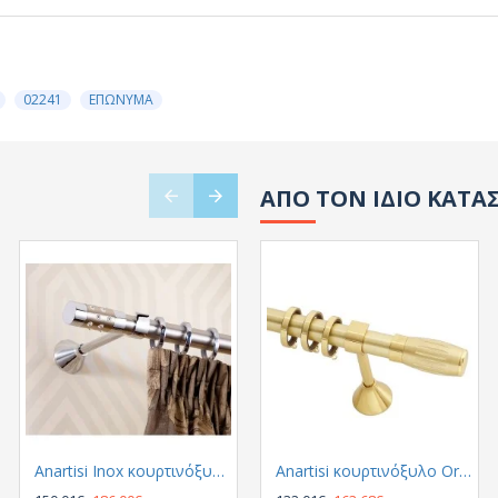
02241
ΕΠΩΝΥΜΑ
ΑΠΟ ΤΟΝ ΙΔΙΟ ΚΑΤΑ
Anartisi Inox κουρτινόξυλο Astra Φ25 Νικελ Σατινε/Χρωμιο
Anartisi Inox κουρτινόξυλο Bianco Φ25 Νικελ Σατινε
Anartisi κουρτινόξυλο Origin Φ25 Χρυσο Σατινε