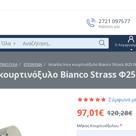
2721 097577
Καλέστε μας
Όλα
Ο Λογαριασμ
ΤΙΝΟΞΥΛΑ
ΕΠΩΝΥΜΑ
Anartisi Inox κουρτινόξυλο Bianco Strass Φ25 Ν
 κουρτινόξυλο Bianco Strass Φ2
Σύμφωνα με
97,01€
120,28€
Μήκος Κουρτινόξυλου