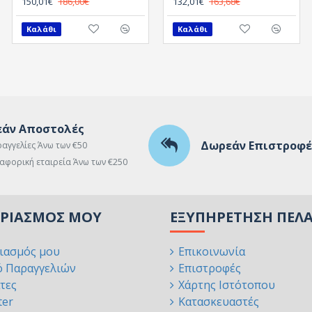
150,01€
186,00€
90,01€
132,01€
111,60€
163,68€
Καλάθι
Καλάθι
Καλάθι
άν Αποστολές
Δωρεάν Επιστροφέ
ραγγελίες Άνω των €50
αφορική εταιρεία Άνω των €250
ΑΡΙΑΣΜΌΣ ΜΟΥ
ΕΞΥΠΗΡΈΤΗΣΗ ΠΕΛ
ιασμός μου
Επικοινωνία
ό Παραγγελιών
Επιστροφές
τες
Χάρτης Ιστότοπου
ter
Κατασκευαστές