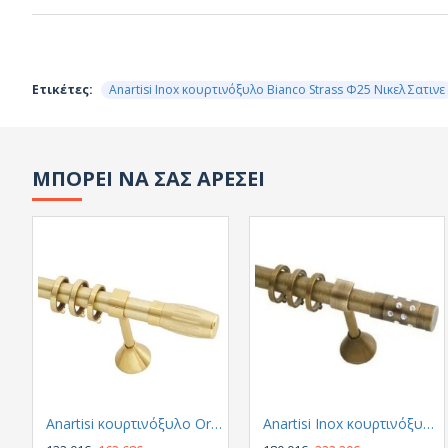
Ετικέτες:
Anartisi Inox κουρτινόξυλο Bianco Strass Φ25 Νικελ Σατινε
ΜΠΟΡΕΙ ΝΑ ΣΑΣ ΑΡΕΣΕΙ
Anartisi κουρτινόξυλο Origin Φ25 Χρυσο Σατινε
Anartisi Inox κουρτινόξυλο Astra Φ25 Αντικε