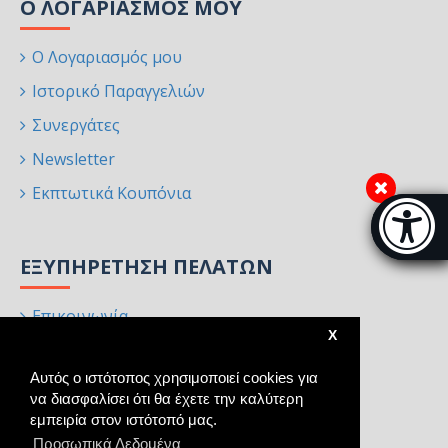
Ο ΛΟΓΑΡΙΑΣΜΌΣ ΜΟΥ
Ο Λογαριασμός μου
Ιστορικό Παραγγελιών
Συνεργάτες
Newsletter
Εκπτωτικά Κουπόνια
Μπάρα π
[
ΕΞΥΠΗΡΈΤΗΣΗ ΠΕΛΑΤΏΝ
Επικοινωνία
X
Επιστροφές
Αυτός ο ιστότοπος χρησιμοποιεί cookies για
Χάρτης Ιστότοπου
να διασφαλίσει ότι θα έχετε την καλύτερη
Κατασκευαστές
εμπειρία στον ιστότοπό μας.
Προσωπικά Δεδομένα