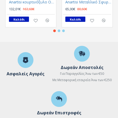
Anartisi κουρτινόξυλο Origin Φ25 Χρυσο Σατινε
Anartisi Μεταλλικό Σφυρήλατο παιδικό κουρτινόξυλο Livorno MY-02 / γκρι Φ25
132,01€
163,68€
65,00€
80,60€
Καλάθι
Καλάθι
Δωρεάν Αποστολές
Ασφαλείς Αγορές
Για Παραγγελίες Άνω των €50
Με Μεταφορική εταιρεία Άνω των €250
Δωρεάν Επιστροφές