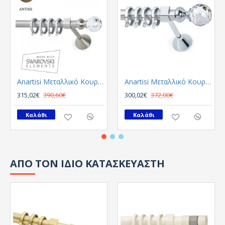
Anartisi Μεταλλικό Κουρτινόξυλο 8558 Μονό Φ35 Αντικε
Anartisi Μεταλλικό Κουρτινόξυλο 8558 Μονό Φ35 Νικελ Σατινε - Χρωμιο
315,02€
390,60€
300,02€
372,00€
Καλάθι
Καλάθι
ΑΠΟ ΤΟΝ ΙΔΙΟ ΚΑΤΑΣΚΕΥΑΣΤΗ