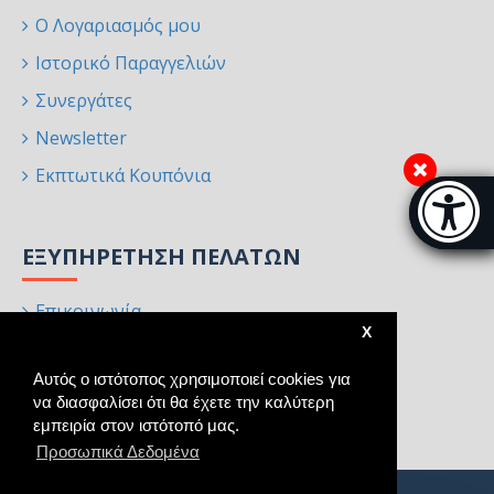
Ο Λογαριασμός μου
Ιστορικό Παραγγελιών
Συνεργάτες
Newsletter
Εκπτωτικά Κουπόνια
Μπάρα π
[
ΕΞΥΠΗΡΈΤΗΣΗ ΠΕΛΑΤΏΝ
Επικοινωνία
X
Επιστροφές
Αυτός ο ιστότοπος χρησιμοποιεί cookies για
Χάρτης Ιστότοπου
να διασφαλίσει ότι θα έχετε την καλύτερη
Κατασκευαστές
εμπειρία στον ιστότοπό μας.
Προσωπικά Δεδομένα