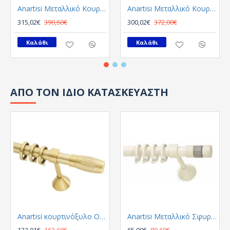
Anartisi Μεταλλικό Κουρτινόξυλο 8558 Μονό Φ35 Αντικε
Anartisi Μεταλλικό Κουρτινόξυλο 8558 Μονό Φ35 Νικελ Σατινε - Χρωμιο
315,02€
390,60€
300,02€
372,00€
Καλάθι
Καλάθι
ΑΠΟ ΤΟΝ ΙΔΙΟ ΚΑΤΑΣΚΕΥΑΣΤΗ
Anartisi κουρτινόξυλο Origin Φ25 Χρυσο Σατινε
Anartisi Μεταλλικό Σφυρήλατο παιδικό κουρτινόξυλο Livorno MY-02 / γκρι Φ25