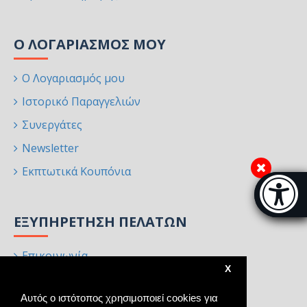
Ο ΛΟΓΑΡΙΑΣΜΌΣ ΜΟΥ
Ο Λογαριασμός μου
Ιστορικό Παραγγελιών
Συνεργάτες
Newsletter
Εκπτωτικά Κουπόνια
Μπάρα π
[
ΕΞΥΠΗΡΈΤΗΣΗ ΠΕΛΑΤΏΝ
Επικοινωνία
X
Επιστροφές
Αυτός ο ιστότοπος χρησιμοποιεί cookies για
Χάρτης Ιστότοπου