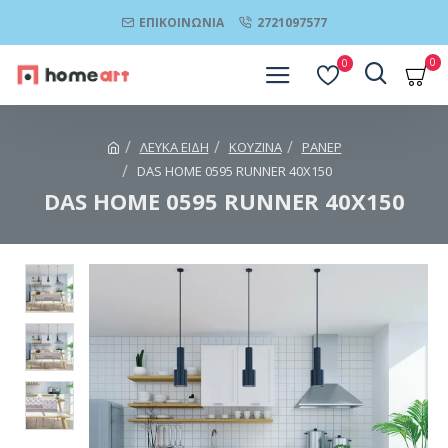
ΕΠΙΚΟΙΝΩΝΊΑ
2721097577
0
0
ΛΕΥΚΑ ΕΙΔΗ
ΚΟΥΖΙΝΑ
ΡΑΝΕΡ
DAS HOME 0595 RUNNER 40Χ150
DAS HOME 0595 RUNNER 40Χ150