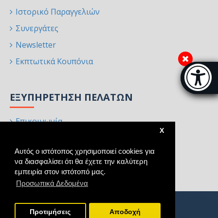
Ιστορικό Παραγγελιών
Συνεργάτες
Newsletter
Εκπτωτικά Κουπόνια
Μπάρα π
[
ΕΞΥΠΗΡΈΤΗΣΗ ΠΕΛΑΤΏΝ
Επικοινωνία
X
Επιστροφές
Αυτός ο ιστότοπος χρησιμοποιεί cookies για
Χάρτης Ιστότοπου
να διασφαλίσει ότι θα έχετε την καλύτερη
Κατασκευαστές
εμπειρία στον ιστότοπό μας.
Προσωπικά Δεδομένα
Προτιμήσεις
Aποδοχή