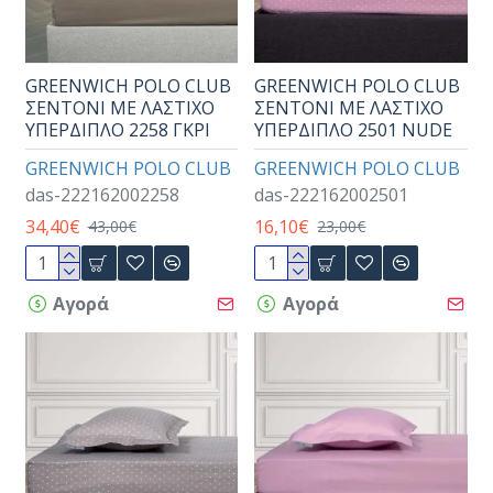
GREENWICH POLO CLUB
GREENWICH POLO CLUB
ΣΕΝΤΟΝΙ ME ΛΑΣΤΙΧΟ
ΣΕΝΤΟΝΙ ME ΛΑΣΤΙΧΟ
ΥΠΕΡΔΙΠΛΟ 2258 ΓΚΡΙ
ΥΠΕΡΔΙΠΛΟ 2501 NUDE
GREENWICH POLO CLUB
GREENWICH POLO CLUB
das-222162002258
das-222162002501
34,40€
16,10€
43,00€
23,00€
Αγορά
Αγορά