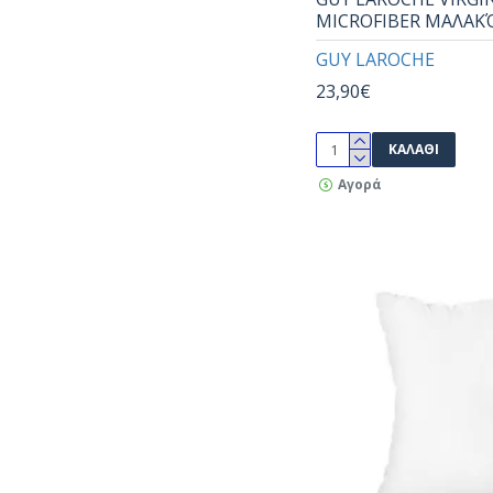
ΠΑΠΛΩΜΑΤΟΘΗΚΕΣ
MICROFIBER ΜΑΛΑΚ
ΠΟΛΥΘΡΟΝΑ
16
ΜΑΞΙΛΑΡΙΑ ΔΙΑΚΟΣΜΗΤΙΚΑ
ΤΕΤΡΑΘΕΣΙΟ
7
GUY LAROCHE
ΜΠΟΥΡΝΟΥΖΙΑ
ΧΕΡΙΩΝ
12
23,90€
ΣΕΤ ΠΕΤΣΕΤΕΣ ΚΟΥΖΙΝΑΣ
3 ΤΕΜΑΧΙΑ
6
ΚΟΥΒΕΡΤΕΣ ΧΕΙΜΩΝΙΑΤΙΚΕΣ
ΚΑΛΆΘΙ
MEDIUM
16
ΜΠΟΥΡΝΟΥΖΙΑ
ΑΓΚΑΛΙΑΣ
1
Αγορά
ΚΟΥΒΕΡΤΕΣ ΚΑΛΟΚΑΙΡΙΝΕΣ
ΔΙΘΕΣΙΟ
11
ΤΡΑΠΕΖΟΜΑΝΤΗΛΑ
ΗΜΙΔΙΠΛΑ
2
ΠΕΤΣΕΤΕΣ ΣΕΤ
ΚΟΥΝΙΑΣ
9
ΠΡΟΣΤΑΤΕΥΤΙΚΑ ΣΤΡΩΜΑΤΩΝ
ΜΠΑΝΙΟΥ
9
ΠΡΟΣΩΠΟΥ
13
ΣΕΤ ΠΕΤΣΕΤΕΣ
16
LARGE
16
ΔΙΠΛΑ
21
ΤΡΙΘΕΣΙΟ
9