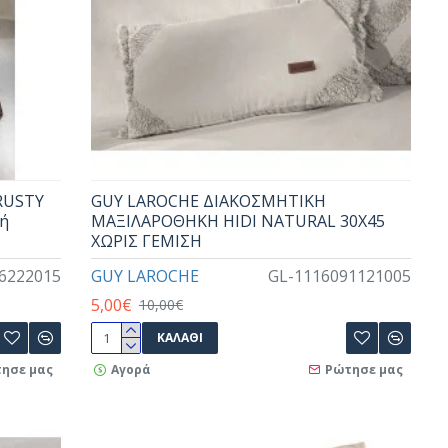
RUSTY
GUY LAROCHE ΔΙΑΚΟΣΜΗΤΙΚΗ
κή
ΜΑΞΙΛΑΡΟΘΗΚΗ HIDI NATURAL 30X45
ΧΩΡΙΣ ΓΕΜΙΣΗ
6222015
GUY LAROCHE
GL-1116091121005
5,00€
10,00€
ΚΑΛΆΘΙ
ησε μας
Αγορά
Ρώτησε μας