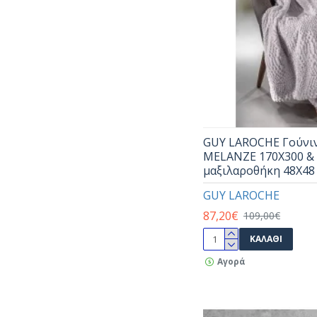
GUY LAROCHE Γούνιν
MELANZE 170X300 & 
μαξιλαροθήκη 48X48
GUY LAROCHE
87,20€
109,00€
ΚΑΛΆΘΙ
Αγορά