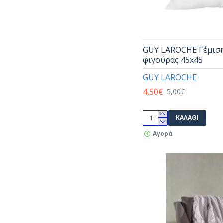
XL
11
ΥΠΕΡΔΙΠΛΑ
52
XXL
2
GUY LAROCHE Γέμιση
φιγούρας 45x45
GUY LAROCHE
4,50€
5,00€
ΚΑΛΆΘΙ
Αγορά