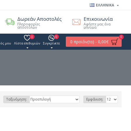
ΕΛΛΗΝΙΚΑ
Δωρεάν Αποστολές
Επικοινωνία
Πληροφορίες
Αφήστε μας ένα
αποστολών
μήνυμα
0
0
0
0 προϊόν(τα) - 0,00€
ός μου
Λίστα επιθυμιών
Συγκρίνετε
Ταξινόμηση:
Εμφάνιση: