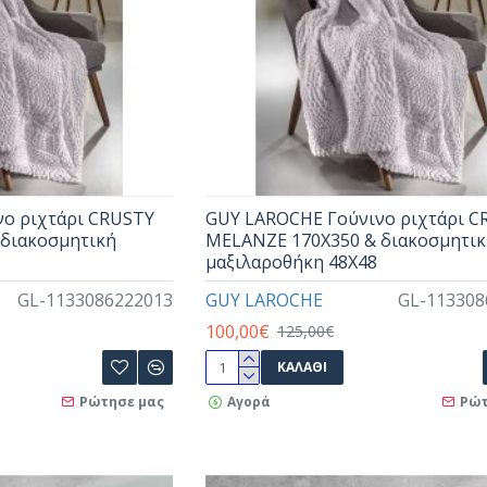
ο ριχτάρι CRUSTY
GUY LAROCHE Γούνινο ριχτάρι C
διακοσμητική
MELANZE 170X350 & διακοσμητι
μαξιλαροθήκη 48X48
GL-1133086222013
GUY LAROCHE
GL-113308
100,00€
125,00€
ΚΑΛΆΘΙ
Ρώτησε μας
Αγορά
Ρώτ