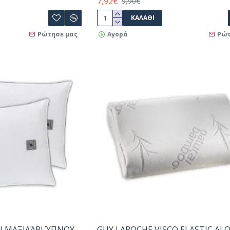
7,92€
9,90€
ΚΑΛΆΘΙ
Ρώτησε μας
Αγορά
Ρώτ
N ΜΑΞΙΛΆΡΙ ΎΠΝΟΥ
GUY LAROCHE VISCO ELASTIC ALO