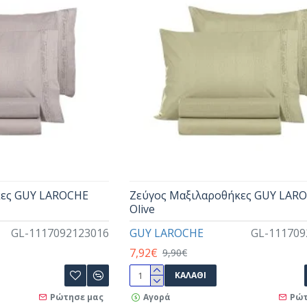
κες GUY LAROCHE
Ζεύγος Μαξιλαροθήκες GUY LAR
Olive
GL-1117092123016
GUY LAROCHE
GL-111709
7,92€
9,90€
ΚΑΛΆΘΙ
Ρώτησε μας
Αγορά
Ρώτ