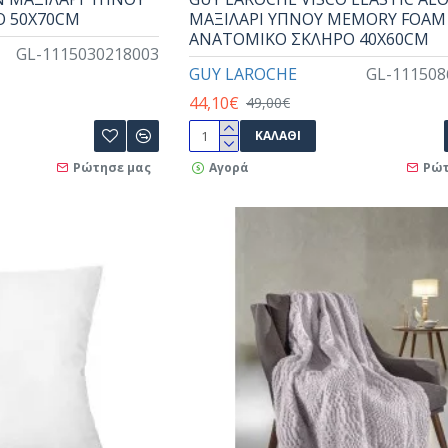
Ό 50X70CM
ΜΑΞΙΛΑΡΙ ΥΠΝΟΥ MEMORY FOAM
ΑΝΑΤΟΜΙΚΟ ΣΚΛΗΡΟ 40X60CM
GL-1115030218003
GUY LAROCHE
GL-111508
44,10€
49,00€
ΚΑΛΆΘΙ
Ρώτησε μας
Αγορά
Ρώτ