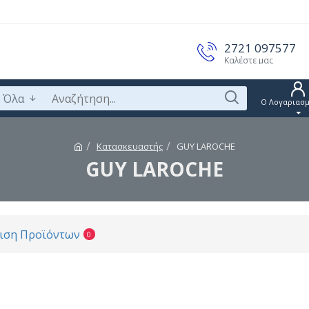
2721 097577
Καλέστε μας
Όλα
Ο Λογαριασμ
Κατασκευαστής
GUY LAROCHE
GUY LAROCHE
ιση Προϊόντων
0