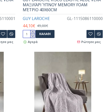
ΜΑΞΙΛΆΡΙ ΎΠΝΟΥ MEMORY FOAM
ΜΈΤΡΙΟ 40X60CM
6110001
GUY LAROCHE
GL-1115086110000
44,10€
49,00€
ΚΑΛΆΘΙ
ησε μας
Αγορά
Ρώτησε μας