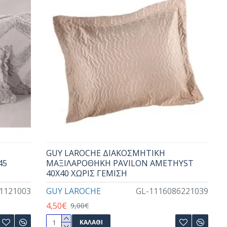
GUY LAROCHE ΔΙΑΚΟΣΜΗΤΙΚΗ
45
ΜΑΞΙΛΑΡΟΘΗΚΗ PAVILON AMETHYST
40X40 ΧΩΡΙΣ ΓΕΜΙΣΗ
1121003
GUY LAROCHE
GL-1116086221039
4,50€
9,00€
ΚΑΛΆΘΙ