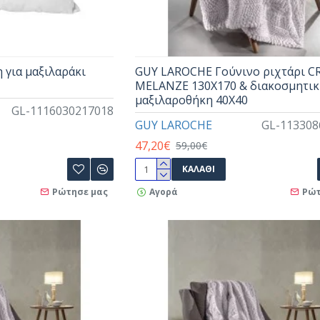
 για μαξιλαράκι
GUY LAROCHE Γούνινο ριχτάρι C
MELANZE 130X170 & διακοσμητι
μαξιλαροθήκη 40X40
GL-1116030217018
GUY LAROCHE
GL-113308
47,20€
59,00€
ΚΑΛΆΘΙ
Ρώτησε μας
Αγορά
Ρώτ