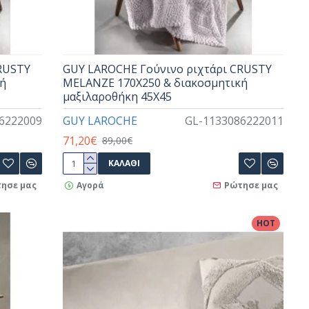
RUSTY
GUY LAROCHE Γούνινο ριχτάρι CRUSTY
κή
MELANZE 170X250 & διακοσμητική
μαξιλαροθήκη 45X45
6222009
GUY LAROCHE
GL-1133086222011
71,20€
89,00€
ΚΑΛΆΘΙ
ησε μας
Αγορά
Ρώτησε μας
HOT