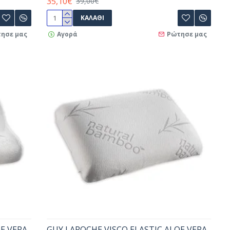
35,10€
39,00€
ΚΑΛΆΘΙ
ησε μας
Αγορά
Ρώτησε μας
E VERA
GUY LAROCHE VISCO ELASTIC ALOE VERA