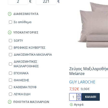
€
€
ΔΙΑΘΕΣΙΜΌΤΗΤΑ
Σε απόθεμα
ΥΠΟΚΑΤΗΓΟΡΊΕΣ
SOFTY
ΒΡΕΦΙΚΕΣ ΚΟΥΒΕΡΤΕΣ
ΔΙΑΚΟΣΜΗΤΙΚΑ ΜΑΞΙΛΑΡΙΑ
ΔΙΑΚΟΣΜΗΤΙΚΕΣ
ΜΑΞΙΛΑΡΟΘΗΚΕΣ
Ζεύγος Μαξιλαροθή
Melanze
ΕΠΟΧΙΑΚΑ
ΘΑΛΑΣΣΗΣ
GUY LAROCHE
ΚΑΘΙΣΜΑ ΠΟΥΦ
7,92€
9,90€
ΛΕΥΚΑ ΕΙΔΗ
ΚΑΛΆΘΙ
ΠΑΤΑΚΙΑ ΜΠΑΝΙΟΥ
ΠΟΙΟΤΗΤΑ ΜΑΞΙΛΑΡΙΩΝ
Αγορά