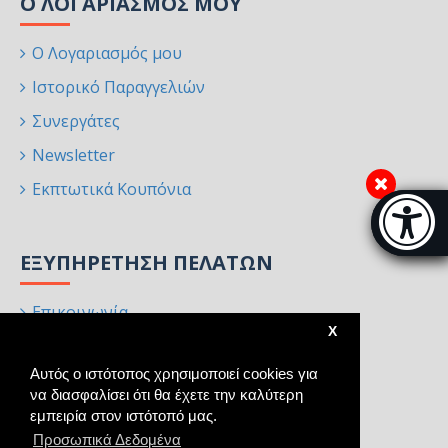
Ο ΛΟΓΑΡΙΑΣΜΌΣ ΜΟΥ
Ο Λογαριασμός μου
Ιστορικό Παραγγελιών
Συνεργάτες
Newsletter
Εκπτωτικά Κουπόνια
Μπάρα π
[
ΕΞΥΠΗΡΈΤΗΣΗ ΠΕΛΑΤΏΝ
Επικοινωνία
X
Επιστροφές
Αυτός ο ιστότοπος χρησιμοποιεί cookies για
Χάρτης Ιστότοπου
να διασφαλίσει ότι θα έχετε την καλύτερη
Κατασκευαστές
εμπειρία στον ιστότοπό μας.
Προσωπικά Δεδομένα