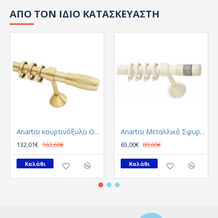
ΑΠΟ ΤΟΝ ΙΔΙΟ ΚΑΤΑΣΚΕΥΑΣΤΗ
Anartisi κουρτινόξυλο Origin Φ25 Χρυσο Σατινε
Anartisi Μεταλλικό Σφυρήλατο παιδικό κουρτινόξυλο Livorno MY-02 / γκρι Φ25
132,01€
163,68€
65,00€
80,60€
Καλάθι
Καλάθι