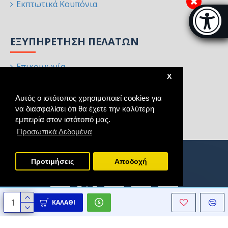
Εκπτωτικά Κουπόνια
Μπάρα π
[
ΕΞΥΠΗΡΈΤΗΣΗ ΠΕΛΑΤΏΝ
Επικοινωνία
X
Επιστροφές
Αυτός ο ιστότοπος χρησιμοποιεί cookies για
Χάρτης Ιστότοπου
να διασφαλίσει ότι θα έχετε την καλύτερη
Κατασκευαστές
εμπειρία στον ιστότοπό μας.
Προσωπικά Δεδομένα
Προτιμήσεις
Aποδοχή
ΚΑΛΆΘΙ
Copyright © 2021 - 2025, Homeart, All Rights Reserved