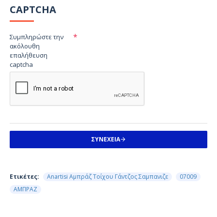
CAPTCHA
Συμπληρώστε την
ακόλουθη
επαλήθευση
captcha
ΣΥΝΈΧΕΙΑ
Ετικέτες:
Anartisi Αμπράζ Τοίχου Γάντζος Σαμπανιζε
07009
ΑΜΠΡΑΖ