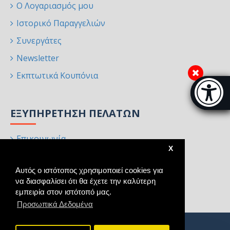
Ο Λογαριασμός μου
Ιστορικό Παραγγελιών
Συνεργάτες
Newsletter
Εκπτωτικά Κουπόνια
Μπάρα π
[
ΕΞΥΠΗΡΈΤΗΣΗ ΠΕΛΑΤΏΝ
Επικοινωνία
X
Επιστροφές
Αυτός ο ιστότοπος χρησιμοποιεί cookies για
Χάρτης Ιστότοπου
να διασφαλίσει ότι θα έχετε την καλύτερη
Κατασκευαστές
εμπειρία στον ιστότοπό μας.
Προσωπικά Δεδομένα