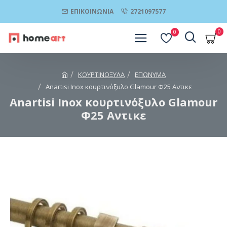
ΕΠΙΚΟΙΝΩΝΊΑ
2721097577
0
0
ΚΟΥΡΤΙΝΟΞΥΛΑ
ΕΠΩΝΥΜΑ
Anartisi Inox κουρτινόξυλο Glamour Φ25 Αντικε
Anartisi Inox κουρτινόξυλο Glamour
Φ25 Αντικε