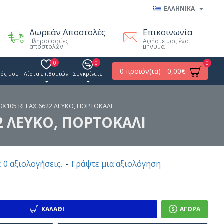
ΕΛΛΗΝΙΚΑ
Δωρεάν Αποστολές
Επικοινωνία
Πληροφορίες
Αφήστε μας ένα
αποστολών
μήνυμα
0
0
0
0 προϊόν(τα) - 0,00€
ός μου
Λίστα επιθυμιών
Συγκρίνετε
X105 RELAX 6622 ΛΕΥΚΟ, ΠΟΡΤΟΚΑΛΙ
2 ΛΕΥΚΟ, ΠΟΡΤΟΚΑΛΙ
 0 αξιολογήσεις.
-
Γράψτε μια αξιολόγηση
ΚΑΛΆΘΙ
ΑΓΟΡΆ