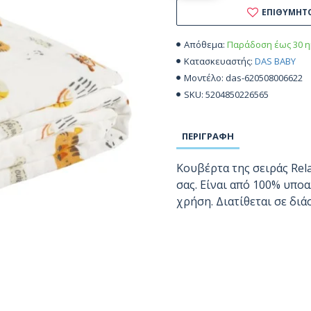
ΕΠΙΘΥΜΗΤ
Παράδοση έως 30 η
Απόθεμα:
DAS BABY
Κατασκευαστής:
das-620508006622
Μοντέλο:
5204850226565
SKU:
ΠΕΡΙΓΡΑΦΉ
Κουβέρτα της σειράς Rel
σας. Είναι από 100% υποα
χρήση. Διατίθεται σε διά