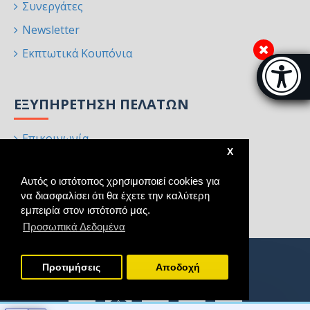
Συνεργάτες
Newsletter
Εκπτωτικά Κουπόνια
Μπάρα π
[
ΕΞΥΠΗΡΈΤΗΣΗ ΠΕΛΑΤΏΝ
Επικοινωνία
X
Επιστροφές
Αυτός ο ιστότοπος χρησιμοποιεί cookies για
Χάρτης Ιστότοπου
να διασφαλίσει ότι θα έχετε την καλύτερη
Κατασκευαστές
εμπειρία στον ιστότοπό μας.
Προσωπικά Δεδομένα
Προτιμήσεις
Aποδοχή