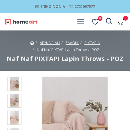
ΕΠΙΚΟΙΝΩΝΊΑ
2721097577
0
0
ΛΕΥΚΑ ΕΙΔΗ
ΣΑΛΟΝΙ
ΡΙΧΤΑΡΙΑ
Naf Naf ΡΙΧΤΑΡΙ Lapin Throws - ΡΟΖ
Naf Naf ΡΙΧΤΑΡΙ Lapin Throws - ΡΟΖ