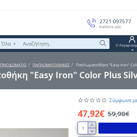
2721 097577
Καλέστε μας
Όλα
Ο Λογαριασμ
ΥΠΝΟΔΩΜΑΤΙΟ
ΠΑΠΛΩΜΑΤΟΘΗΚΕΣ
Παπλωματοθήκη "Easy Iron" Color
ήκη "Easy Iron" Color Plus Sil
Σύμφωνα με
47,92€
59,90€