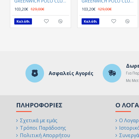
GREENWICH POLO CLUB ΠΑΠΛΩΜΑΤΟΘΗΚΗ ΣΕΤ ΥΠΕΡΔΙΠΛH 2127
GREENWICH POLO CLUB ΠΑΠΛΩΜΑΤΟΘΗΚΗ ΣΕΤ ΥΠΕΡΔΙΠΛH 2128
103,20€
129,00€
103,20€
129,00€
Καλάθι
Καλάθι
Δωρε
Ασφαλείς Αγορές
Για Πα
Με Μετ
ΠΛΗΡΟΦΟΡΊΕΣ
Ο ΛΟΓ
Σχετικά με εμάς
Ο Λογαρ
Τρόποι Παράδοσης
Ιστορικ
Πολιτική Απορρήτου
Συνεργά