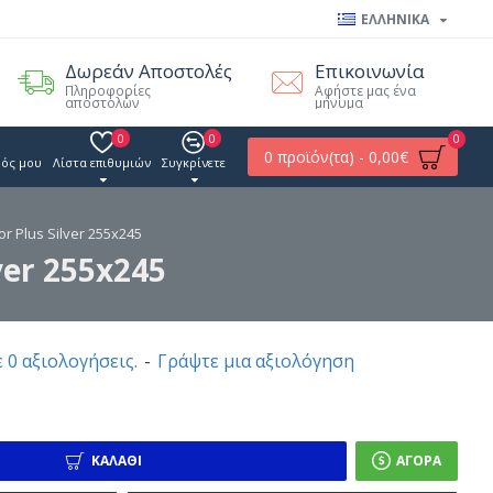
ΕΛΛΗΝΙΚΑ
Δωρεάν Αποστολές
Επικοινωνία
Πληροφορίες
Αφήστε μας ένα
αποστολών
μήνυμα
0
0
0
0 προϊόν(τα) - 0,00€
ός μου
Λίστα επιθυμιών
Συγκρίνετε
 Plus Silver 255x245
ver 255x245
 0 αξιολογήσεις.
-
Γράψτε μια αξιολόγηση
ΚΑΛΆΘΙ
ΑΓΟΡΆ