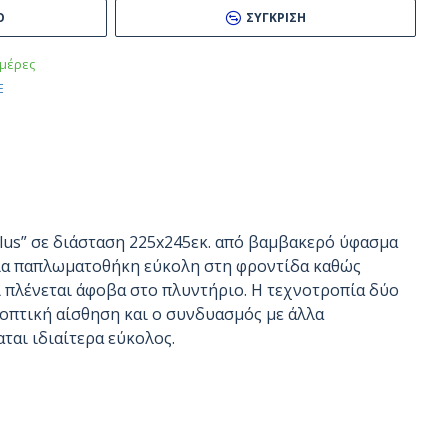
Ό
ΣΎΓΚΡΙΣΗ
μέρες
E
lus” σε διάσταση 225x245εκ. από βαμβακερό ύφασμα
ία παπλωματοθήκη εύκολη στη φροντίδα καθώς
 πλένεται άφοβα στο πλυντήριο. Η τεχνοτροπία δύο
 οπτική αίσθηση και ο συνδυασμός με άλλα
ται ιδιαίτερα εύκολος.