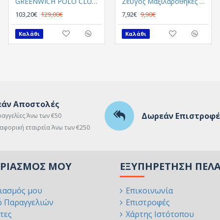
GREENWICH POLO CLUB ΠΑΠΛΩΜΑΤΟΘΗΚΗ ΣΕΤ ΥΠΕΡΔΙΠΛH 2129
GREENWICH POLO CLUB ΠΑΠΛΩΜΑΤΟΘΗΚΗ ΣΕΤ ΥΠΕΡΔΙΠΛH 2143 ΓΑΛΑΖΙΟ, ΕΚΡΟΥ
Ζεύγος Μαξιλαροθήκες GUY LAROCHE Melanze
103,20€
129,00€
42,50€
7,92€
9,90€
85,00€
Καλάθι
Καλάθι
Καλάθι
άν Αποστολές
Δωρεάν Επιστροφέ
ραγγελίες Άνω των €50
αφορική εταιρεία Άνω των €250
ΑΡΙΑΣΜΌΣ ΜΟΥ
ΕΞΥΠΗΡΈΤΗΣΗ ΠΕΛ
ιασμός μου
Επικοινωνία
ό Παραγγελιών
Επιστροφές
τες
Χάρτης Ιστότοπου