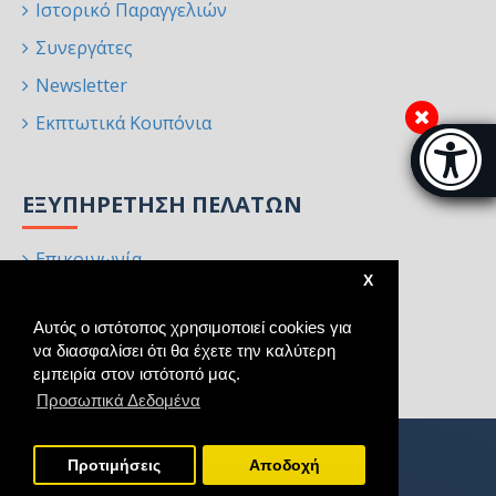
Ιστορικό Παραγγελιών
Συνεργάτες
Newsletter
Εκπτωτικά Κουπόνια
Μπάρα π
[
ΕΞΥΠΗΡΈΤΗΣΗ ΠΕΛΑΤΏΝ
Επικοινωνία
X
Επιστροφές
Αυτός ο ιστότοπος χρησιμοποιεί cookies για
Χάρτης Ιστότοπου
να διασφαλίσει ότι θα έχετε την καλύτερη
Κατασκευαστές
εμπειρία στον ιστότοπό μας.
Προσωπικά Δεδομένα
Προτιμήσεις
Aποδοχή