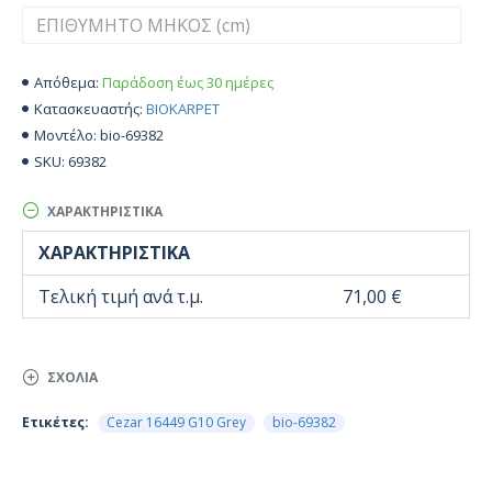
Παράδοση έως 30 ημέρες
Απόθεμα:
BIOKARPET
Κατασκευαστής:
bio-69382
Μοντέλο:
69382
SKU:
ΧΑΡΑΚΤΗΡΙΣΤΙΚΆ
ΧΑΡΑΚΤΗΡΙΣΤΙΚΆ
Τελική τιμή ανά τ.μ.
71,00 €
ΣΧΌΛΙΑ
Ετικέτες:
Cezar 16449 G10 Grey
bio-69382