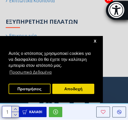
Εκπτωτικά Κουπόνια
Μπάρα π
[
ΕΞΥΠΗΡΈΤΗΣΗ ΠΕΛΑΤΏΝ
Επικοινωνία
X
Επιστροφές
Αυτός ο ιστότοπος χρησιμοποιεί cookies για
Χάρτης Ιστότοπου
να διασφαλίσει ότι θα έχετε την καλύτερη
Κατασκευαστές
εμπειρία στον ιστότοπό μας.
Προσωπικά Δεδομένα
Προτιμήσεις
Aποδοχή
ΚΑΛΆΘΙ
Copyright © 2021 - 2025, Homeart, All Rights Reserved