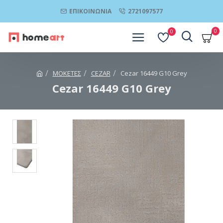
ΕΠΙΚΟΙΝΩΝΊΑ
2721097577
0
0
ΜΟΚΕΤΕΣ
CEZAR
Cezar 16449 G10 Grey
Cezar 16449 G10 Grey