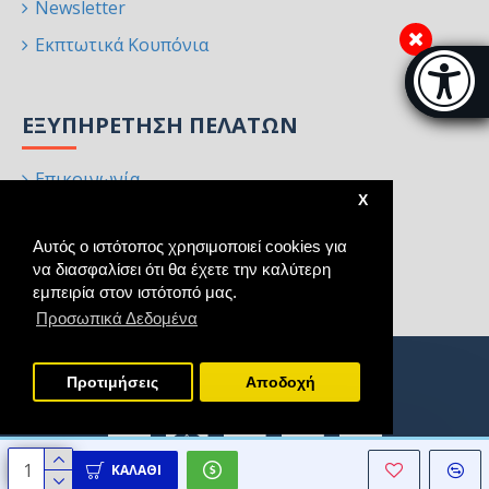
Newsletter
Εκπτωτικά Κουπόνια
Μπάρα π
[
ΕΞΥΠΗΡΈΤΗΣΗ ΠΕΛΑΤΏΝ
Επικοινωνία
X
Επιστροφές
Αυτός ο ιστότοπος χρησιμοποιεί cookies για
Χάρτης Ιστότοπου
να διασφαλίσει ότι θα έχετε την καλύτερη
Κατασκευαστές
εμπειρία στον ιστότοπό μας.
Προσωπικά Δεδομένα
Προτιμήσεις
Aποδοχή
ΚΑΛΆΘΙ
Copyright © 2021 - 2025, Homeart, All Rights Reserved