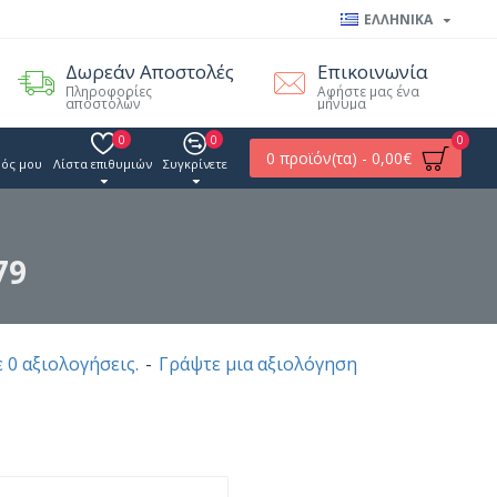
ΕΛΛΗΝΙΚΑ
Δωρεάν Αποστολές
Επικοινωνία
Πληροφορίες
Αφήστε μας ένα
αποστολών
μήνυμα
0
0
0
0 προϊόν(τα) - 0,00€
ός μου
Λίστα επιθυμιών
Συγκρίνετε
79
 0 αξιολογήσεις.
-
Γράψτε μια αξιολόγηση