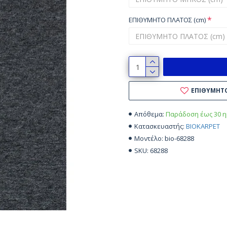
ΕΠΙΘΥΜΗΤΟ ΠΛΑΤΟΣ (cm)
ΕΠΙΘΥΜΗΤ
Παράδοση έως 30 η
Απόθεμα:
BIOKARPET
Κατασκευαστής:
bio-68288
Μοντέλο:
68288
SKU: