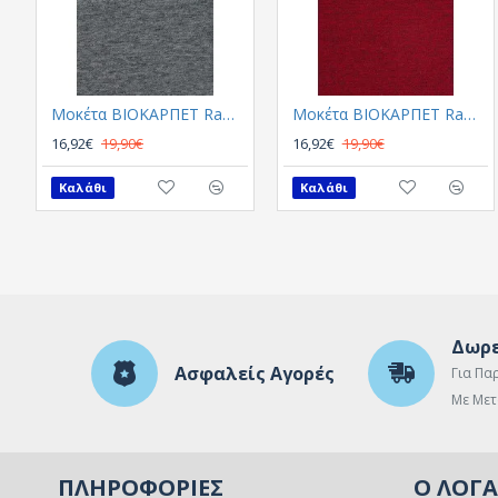
Μοκέτα ΒΙΟΚΑΡΠΕΤ Rambo New 72
Μοκέτα ΒΙΟΚΑΡΠΕΤ Rambo new 9016 10
16,92€
19,90€
16,92€
19,90€
Καλάθι
Καλάθι
Δωρε
Ασφαλείς Αγορές
Για Πα
Με Μετ
ΠΛΗΡΟΦΟΡΊΕΣ
Ο ΛΟΓ