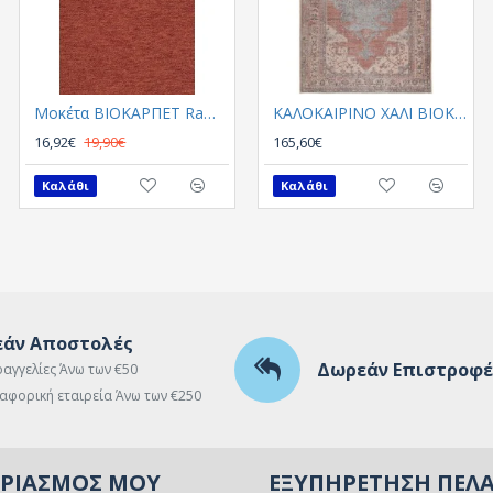
Μοκέτα ΒΙΟΚΑΡΠΕΤ Rambo New 9016 38
Μοκέτα ΒΙΟΚΑΡΠΕΤ Rambo new 9016 70
ΚΑΛΟΚΑΙΡΙΝΟ ΧΑΛΙ ΒΙΟΚΑΡΠΕΤ PLUMERIA 5525 01
16,92€
19,90€
16,92€
165,60€
19,90€
Καλάθι
Καλάθι
Καλάθι
άν Αποστολές
Δωρεάν Επιστροφέ
ραγγελίες Άνω των €50
αφορική εταιρεία Άνω των €250
ΑΡΙΑΣΜΌΣ ΜΟΥ
ΕΞΥΠΗΡΈΤΗΣΗ ΠΕΛ