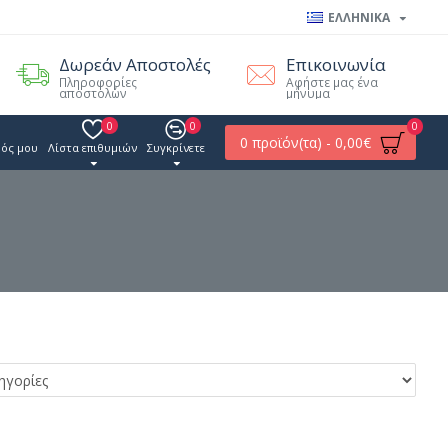
ΕΛΛΗΝΙΚΑ
Δωρεάν Αποστολές
Επικοινωνία
Πληροφορίες
Αφήστε μας ένα
αποστολών
μήνυμα
0
0
0
0 προϊόν(τα) - 0,00€
ός μου
Λίστα επιθυμιών
Συγκρίνετε