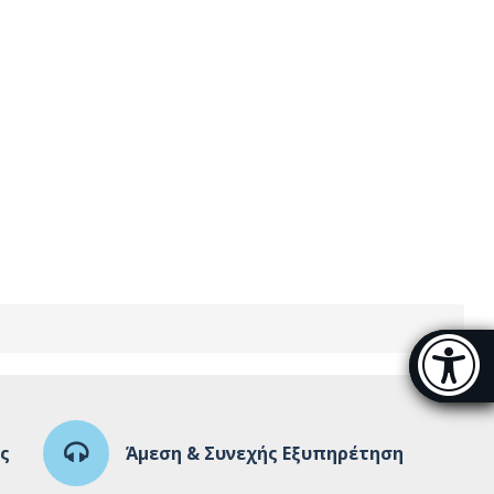
Μπάρα π
[
ς
Άμεση & Συνεχής Εξυπηρέτηση