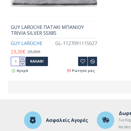
GUY LAROCHE ΠΑΤΑΚΙ ΜΠΑΝΙΟΥ
TRIVIA SILVER 55X85
GUY LAROCHE
GL-1127091115027
23,20€
29,00€
ΚΑΛΆΘΙ
Αγορά
Ρώτησε μας
Δωρε
Ασφαλείς Αγορές
Για Πα
Με Μετ