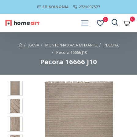
ΕΠΙΚΟΙΝΩΝΊΑ
2721097577
0
0
ΧΑΛΙΑ
ΜΟΝΤΕΡΝΑ ΧΑΛΙΑ ΜΗΧΑΝΗΣ
PECORA
Pecora 16666 J10
Pecora 16666 J10