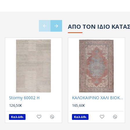
ΑΠΟ ΤΟΝ ΙΔΙΟ ΚΑΤΑ
Stormy 60002 H
Stormy 60002 J
ΚΑΛΟΚΑΙΡΙΝΟ ΧΑΛΙ ΒΙΟΚΑΡΠΕΤ PLUMERIA 5525 01
126,50€
56,00€
165,60€
Καλάθι
Καλάθι
Καλάθι