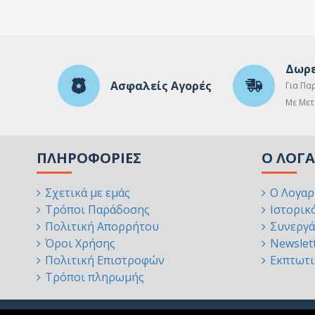
Δωρε
Ασφαλείς Αγορές
Για Πα
Με Μετ
ΠΛΗΡΟΦΟΡΊΕΣ
Ο ΛΟΓ
Σχετικά με εμάς
Ο Λογαρ
Τρόποι Παράδοσης
Ιστορικ
Πολιτική Απορρήτου
Συνεργά
Όροι Χρήσης
Newslet
Πολιτική Επιστροφών
Εκπτωτι
Τρόποι πληρωμής