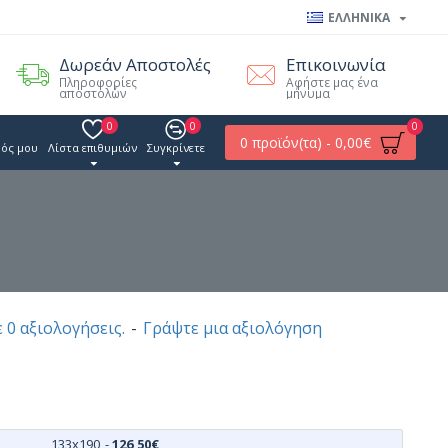
ΕΛΛΗΝΙΚΑ
Δωρεάν Αποστολές
Επικοινωνία
Πληροφορίες
Αφήστε μας ένα
αποστολών
μήνυμα
0
0
0
0 προϊόν(τα) - 0,00€
ός μου
Λίστα επιθυμιών
Συγκρίνετε
 0 αξιολογήσεις.
-
Γράψτε μια αξιολόγηση
133x190
-
126,50€