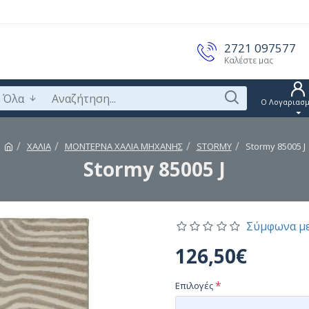
2721 097577
Καλέστε μας
Όλα
Ο Λογαριασμ
ΧΑΛΙΑ
ΜΟΝΤΕΡΝΑ ΧΑΛΙΑ ΜΗΧΑΝΗΣ
STORMY
Stormy 85005 J
Stormy 85005 J
Σύμφωνα με
126,50€
Επιλογές