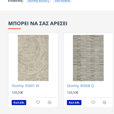
Ετικέτες:
Stormy 85005 J
bio-69408
ΜΠΟΡΕΙ ΝΑ ΣΑΣ ΑΡΕΣΕΙ
Stormy 35001 W
Stormy 45008 Q
126,50€
126,50€
Καλάθι
Καλάθι