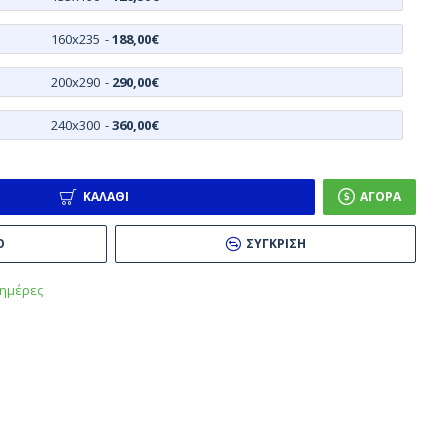
160x235
-
188,00€
200x290
-
290,00€
240x300
-
360,00€
ΚΑΛΆΘΙ
ΑΓΟΡΆ
Ό
ΣΎΓΚΡΙΣΗ
 ημέρες