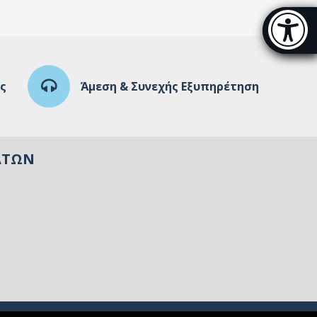
Μπάρα π
[
ς
Άμεση & Συνεχής Εξυπηρέτηση
ΑΤΏΝ