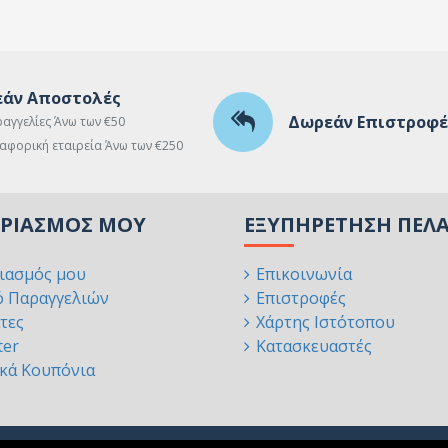
άν Αποστολές
Δωρεάν Επιστροφέ
ραγγελίες Άνω των €50
αφορική εταιρεία Άνω των €250
ΑΡΙΑΣΜΌΣ ΜΟΥ
ΕΞΥΠΗΡΈΤΗΣΗ ΠΕΛ
ιασμός μου
Επικοινωνία
ό Παραγγελιών
Επιστροφές
τες
Χάρτης Ιστότοπου
ter
Κατασκευαστές
κά Κουπόνια