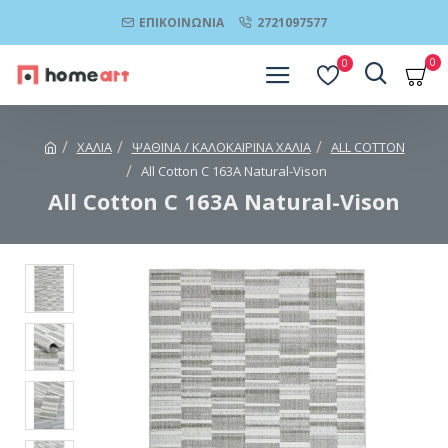
ΕΠΙΚΟΙΝΩΝΊΑ
2721097577
0
0
ΧΑΛΙΑ
ΨΑΘΙΝΑ / ΚΑΛΟΚΑΙΡΙΝΑ ΧΑΛΙΑ
ALL COTTON
All Cotton C 163A Natural-Vison
All Cotton C 163A Natural-Vison