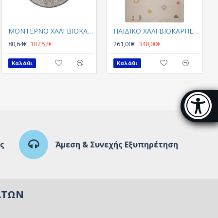
Escape 41306-77
ΜΟΝΤΕΡΝΟ ΧΑΛΙ ΒΙΟΚΑΡΠΕΤGossip 8504A White Blue Round
ΠΑΙΔΙΚΟ ΧΑΛΙ ΒΙΟΚΑΡΠΕΤ Skyline 62608 662
128,80€
80,64€
107,52€
261,00€
348,00€
Καλάθι
Καλάθι
Καλάθι
Μπάρα π
[
ς
Άμεση & Συνεχής Εξυπηρέτηση
ΑΤΏΝ