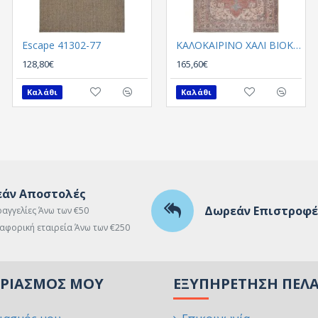
Escape 41302-77
Escape 41303-070
ΚΑΛΟΚΑΙΡΙΝΟ ΧΑΛΙ ΒΙΟΚΑΡΠΕΤ PLUMERIA 5525 01
128,80€
128,80€
165,60€
Καλάθι
Καλάθι
Καλάθι
άν Αποστολές
Δωρεάν Επιστροφέ
ραγγελίες Άνω των €50
αφορική εταιρεία Άνω των €250
ΑΡΙΑΣΜΌΣ ΜΟΥ
ΕΞΥΠΗΡΈΤΗΣΗ ΠΕΛ