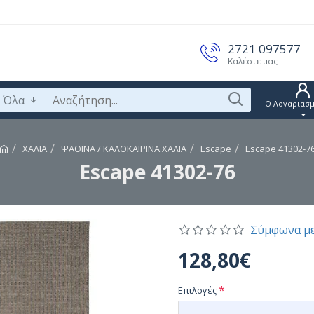
2721 097577
Καλέστε μας
Όλα
Ο Λογαριασμ
ΧΑΛΙΑ
ΨΑΘΙΝΑ / ΚΑΛΟΚΑΙΡΙΝΑ ΧΑΛΙΑ
Escape
Escape 41302-7
Escape 41302-76
Σύμφωνα με
128,80€
Επιλογές