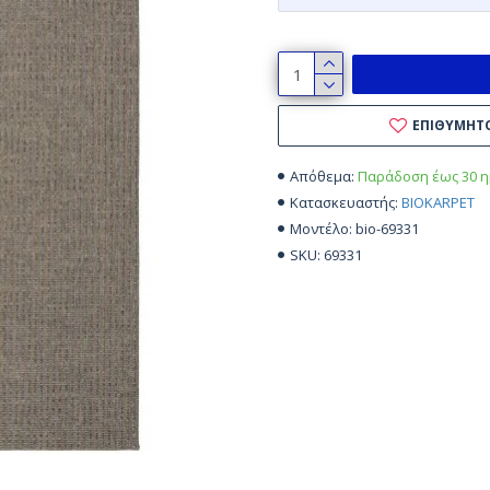
ΕΠΙΘΥΜΗΤ
Παράδοση έως 30 η
Απόθεμα:
BIOKARPET
Κατασκευαστής:
bio-69331
Μοντέλο:
69331
SKU: