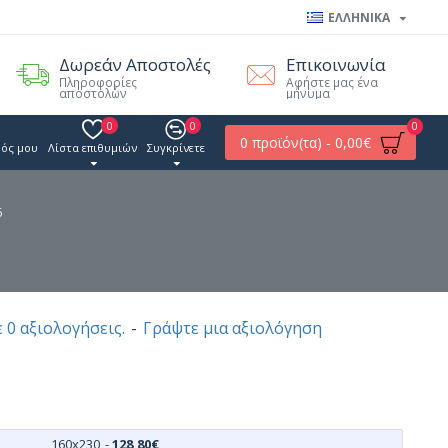
ΕΛΛΗΝΙΚΑ
Δωρεάν Αποστολές
Επικοινωνία
Πληροφορίες
Αφήστε μας ένα
αποστολών
μήνυμα
0
0
0
0 προϊόν(τα) - 0,00€
ός μου
Λίστα επιθυμιών
Συγκρίνετε
6
 0 αξιολογήσεις.
-
Γράψτε μια αξιολόγηση
160x230
-
128,80€