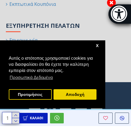
Εκπτωτικά Κουπόνια
Μπάρα π
[
ΕΞΥΠΗΡΈΤΗΣΗ ΠΕΛΑΤΏΝ
Επικοινωνία
X
Επιστροφές
Αυτός ο ιστότοπος χρησιμοποιεί cookies για
Χάρτης Ιστότοπου
να διασφαλίσει ότι θα έχετε την καλύτερη
Κατασκευαστές
εμπειρία στον ιστότοπό μας.
Προσωπικά Δεδομένα
Προτιμήσεις
Aποδοχή
ΚΑΛΆΘΙ
Copyright © 2021 - 2025, Homeart, All Rights Reserved