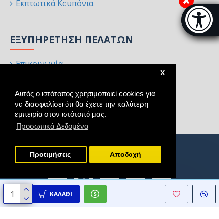
Εκπτωτικά Κουπόνια
Μπάρα π
[
ΕΞΥΠΗΡΈΤΗΣΗ ΠΕΛΑΤΏΝ
Επικοινωνία
X
Επιστροφές
Αυτός ο ιστότοπος χρησιμοποιεί cookies για
Χάρτης Ιστότοπου
να διασφαλίσει ότι θα έχετε την καλύτερη
Κατασκευαστές
εμπειρία στον ιστότοπό μας.
Προσωπικά Δεδομένα
Προτιμήσεις
Aποδοχή
ΚΑΛΆΘΙ
Copyright © 2021 - 2025, Homeart, All Rights Reserved