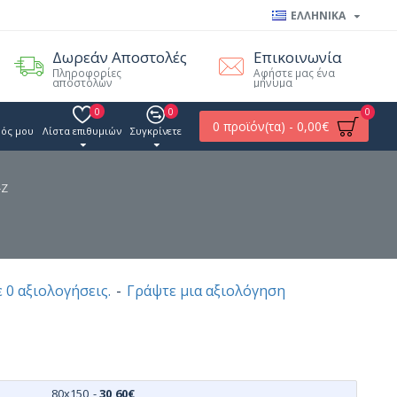
ΕΛΛΗΝΙΚΑ
Δωρεάν Αποστολές
Επικοινωνία
Πληροφορίες
Αφήστε μας ένα
αποστολών
μήνυμα
0
0
0
0 προϊόν(τα) - 0,00€
ός μου
Λίστα επιθυμιών
Συγκρίνετε
-Z
 0 αξιολογήσεις.
-
Γράψτε μια αξιολόγηση
80x150
-
30,60€