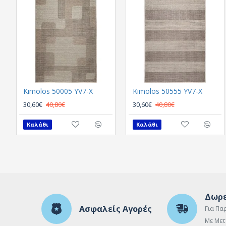
Kimolos 50005 YV7-X
Kimolos 50555 YV7-X
30,60€
40,80€
30,60€
40,80€
Καλάθι
Καλάθι
Δωρε
Ασφαλείς Αγορές
Για Πα
Με Μετ