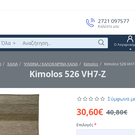
2721 097577
Καλέστε μας
Όλα
Ο Λογαριασμ
ΧΑΛΙΑ
ΨΑΘΙΝΑ / ΚΑΛΟΚΑΙΡΙΝΑ ΧΑΛΙΑ
Kimolos
Kimolos 526 VH7
Kimolos 526 VH7-Z
Σύμφωνα με
30,60€
40,80€
Επιλογές