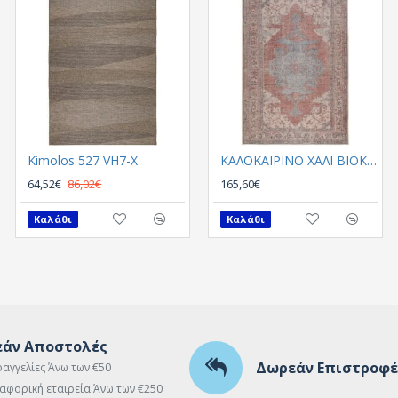
Kimolos 527 VH7-X
Kimolos 607 VH7-Z
ΚΑΛΟΚΑΙΡΙΝΟ ΧΑΛΙ ΒΙΟΚΑΡΠΕΤ PLUMERIA 5525 01
64,52€
86,02€
30,60€
165,60€
40,80€
Καλάθι
Καλάθι
Καλάθι
άν Αποστολές
Δωρεάν Επιστροφέ
ραγγελίες Άνω των €50
αφορική εταιρεία Άνω των €250