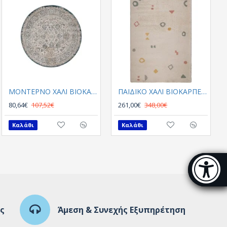
Kimolos 623 VH7-Y
ΜΟΝΤΕΡΝΟ ΧΑΛΙ ΒΙΟΚΑΡΠΕΤGossip 8504A White Blue Round
ΠΑΙΔΙΚΟ ΧΑΛΙ ΒΙΟΚΑΡΠΕΤ Skyline 62608 662
64,52€
80,64€
86,02€
107,52€
261,00€
348,00€
Καλάθι
Καλάθι
Καλάθι
Μπάρα π
[
ς
Άμεση & Συνεχής Εξυπηρέτηση