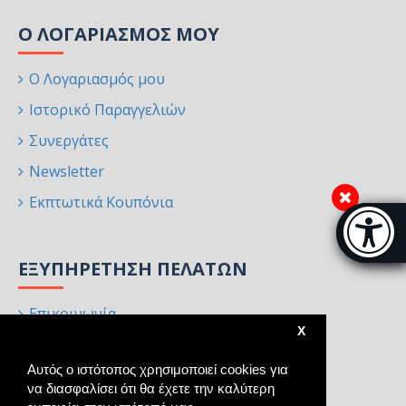
Ο ΛΟΓΑΡΙΑΣΜΌΣ ΜΟΥ
Ο Λογαριασμός μου
Ιστορικό Παραγγελιών
Συνεργάτες
Newsletter
Εκπτωτικά Κουπόνια
Μπάρα π
[
ΕΞΥΠΗΡΈΤΗΣΗ ΠΕΛΑΤΏΝ
Επικοινωνία
X
Επιστροφές
Αυτός ο ιστότοπος χρησιμοποιεί cookies για
Χάρτης Ιστότοπου
να διασφαλίσει ότι θα έχετε την καλύτερη