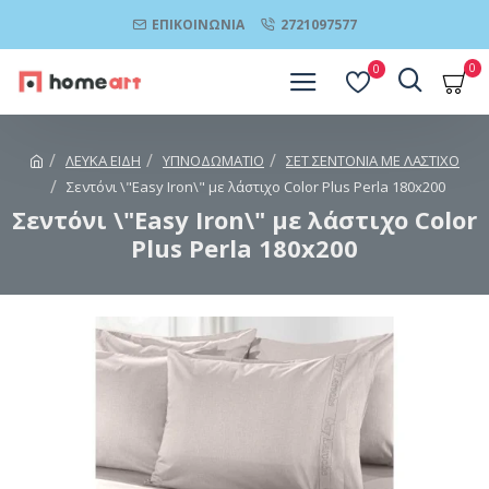
ΕΠΙΚΟΙΝΩΝΊΑ
2721097577
0
0
ΛΕΥΚΑ ΕΙΔΗ
ΥΠΝΟΔΩΜΑΤΙΟ
ΣΕΤ ΣΕΝΤΟΝΙΑ ΜΕ ΛΑΣΤΙΧΟ
Σεντόνι \"Easy Iron\" με λάστιχο Color Plus Perla 180x200
Σεντόνι \"Easy Iron\" με λάστιχο Color
Plus Perla 180x200