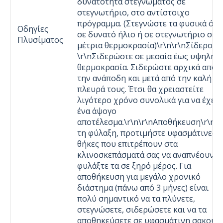
δυνατότητα στεγνώματος σε
στεγνωτήριο, στο αντίστοιχο
πρόγραμμα. (Στεγνώστε τα φυσικά όχι
Οδηγίες
σε δυνατό ήλιο ή σε στεγνωτήριο σε
Πλυσίματος
μέτρια θερμοκρασία)\r\n\r\nΣίδερο
\r\nΣιδερώστε σε μεσαία έως υψηλή
θερμοκρασία. Σιδερώστε αρχικά από
την ανάποδη και μετά από την καλή
πλευρά τους. Έτσι θα χρειαστείτε
λιγότερο χρόνο συνολικά για να έχετε
ένα άψογο
αποτέλεσμα.\r\n\r\nΑποθήκευση\r\nΓι
τη φύλαξη, προτιμήστε υφασμάτινες
θήκες που επιτρέπουν στα
κλινοσκεπάσματά σας να αναπνέουν κ
φυλάξτε τα σε ξηρό μέρος. Για
αποθήκευση για μεγάλο χρονικό
διάστημα (πάνω από 3 μήνες) είναι
πολύ σημαντικό να τα πλύνετε,
στεγνώσετε, σιδερώσετε και να τα
αποθηκεύσετε σε υφασμάτινη σακούλ