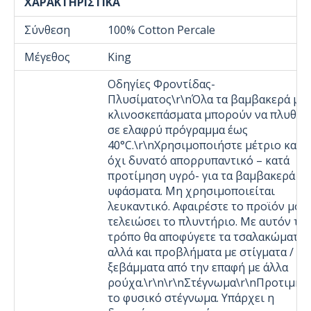
ΧΑΡΑΚΤΗΡΙΣΤΙΚΆ
Σύνθεση
100% Cotton Percale
Μέγεθος
King
Οδηγίες Φροντίδας-
Πλυσίματος\r\nΌλα τα βαμβακερά μα
κλινοσκεπάσματα μπορούν να πλυθού
σε ελαφρύ πρόγραμμα έως
40°C.\r\nΧρησιμοποιήστε μέτριο και
όχι δυνατό απορρυπαντικό – κατά
προτίμηση υγρό- για τα βαμβακερά
υφάσματα. Μη χρησιμοποιείται
λευκαντικό. Αφαιρέστε το προϊόν μόλ
τελειώσει το πλυντήριο. Με αυτόν το
τρόπο θα αποφύγετε τα τσαλακώματα
αλλά και προβλήματα με στίγματα /
ξεβάμματα από την επαφή με άλλα
ρούχα.\r\n\r\nΣτέγνωμα\r\nΠροτιμήσ
το φυσικό στέγνωμα. Υπάρχει η