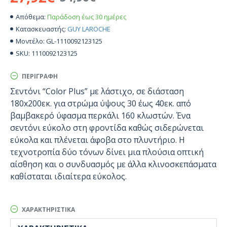
Παράδοση έως 30 ημέρες
Απόθεμα:
GUY LAROCHE
Κατασκευαστής:
GL-1110092123125
Μοντέλο:
1110092123125
SKU:
ΠΕΡΙΓΡΑΦΉ
Σεντόνι “Color Plus” με λάστιχο, σε διάσταση
180x200εκ. για στρώμα ύψους 30 έως 40εκ. από
βαμβακερό ύφασμα περκάλι 160 κλωστών. Ένα
σεντόνι εύκολο στη φροντίδα καθώς σιδερώνεται
εύκολα και πλένεται άφοβα στο πλυντήριο. Η
τεχνοτροπία δύο τόνων δίνει μια πλούσια οπτική
αίσθηση και ο συνδυασμός με άλλα κλινοσκεπάσματα
καθίσταται ιδιαίτερα εύκολος.
ΧΑΡΑΚΤΗΡΙΣΤΙΚΆ