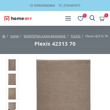
ΕΠΙΚΟΙΝΩΝΊΑ
2721097577
0
0
ΧΑΛΙΑ
ΜΟΝΤΕΡΝΑ ΧΑΛΙΑ ΜΗΧΑΝΗΣ
PLEXIS
Plexis 42313 70
Plexis 42313 70