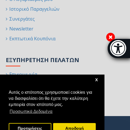
Ιστορικό Παραγγελιών
Συνεργάτες
Newsletter
Εκπτωτικά Κουπόνια
Μπάρα π
[
ΕΞΥΠΗΡΈΤΗΣΗ ΠΕΛΑΤΏΝ
Επικοινωνία
X
Επιστροφές
Αυτός ο ιστότοπος χρησιμοποιεί cookies για
Χάρτης Ιστότοπου
να διασφαλίσει ότι θα έχετε την καλύτερη
Κατασκευαστές
εμπειρία στον ιστότοπό μας.
Προσωπικά Δεδομένα
Προτιμήσεις
Aποδοχή