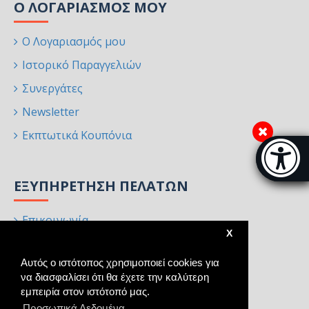
Ο ΛΟΓΑΡΙΑΣΜΌΣ ΜΟΥ
Ο Λογαριασμός μου
Ιστορικό Παραγγελιών
Συνεργάτες
Newsletter
Εκπτωτικά Κουπόνια
Μπάρα π
[
ΕΞΥΠΗΡΈΤΗΣΗ ΠΕΛΑΤΏΝ
Επικοινωνία
X
Επιστροφές
Αυτός ο ιστότοπος χρησιμοποιεί cookies για
Χάρτης Ιστότοπου
να διασφαλίσει ότι θα έχετε την καλύτερη
Κατασκευαστές
εμπειρία στον ιστότοπό μας.
Προσωπικά Δεδομένα