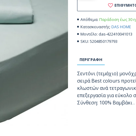
ΕΠΙΘΥΜΗΤ
Παράδοση έως 30 η
Απόθεμα:
DAS HOME
Κατασκευαστής:
das-422410041013
Μοντέλο:
5204850179793
SKU:
ΠΕΡΙΓΡΑΦΉ
Σεντόνι (τεμάχιο) μονόχ
σειρά Best colours προτ
κλωστών ανά τετραγωνική
επεξεργασία για εύκολο 
Σύνθεση: 100% Βαμβάκι .