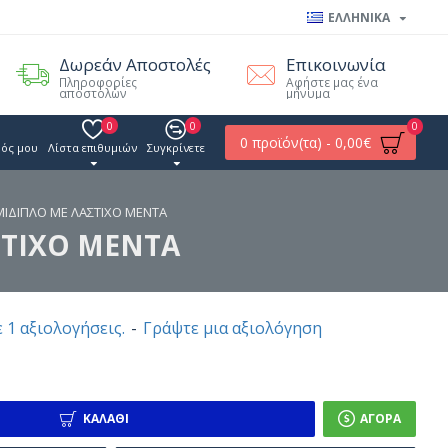
ΕΛΛΗΝΙΚΑ
Δωρεάν Αποστολές
Επικοινωνία
Πληροφορίες
Αφήστε μας ένα
αποστολών
μήνυμα
0
0
0
0 προϊόν(τα) - 0,00€
ός μου
Λίστα επιθυμιών
Συγκρίνετε
ΜΙΔΙΠΛΟ ΜΕ ΛΑΣΤΙΧΟ ΜΕΝΤΑ
ΣΤΙΧΟ ΜΕΝΤΑ
 1 αξιολογήσεις.
-
Γράψτε μια αξιολόγηση
ΚΑΛΆΘΙ
ΑΓΟΡΆ